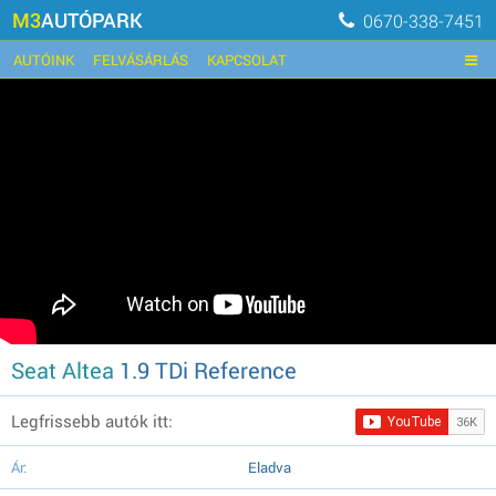
M3
AUTÓPARK
0670-338-7451
AUTÓINK
FELVÁSÁRLÁS
KAPCSOLAT
Seat Altea
1.9 TDi Reference
Legfrissebb autók itt:
Ár:
Eladva