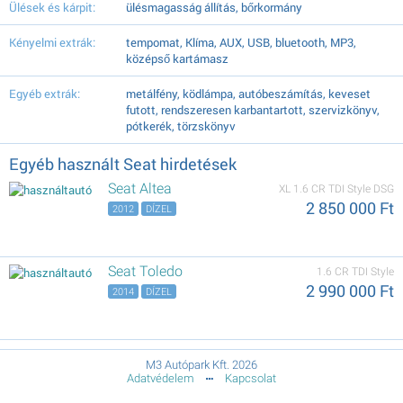
Ülések és kárpit:
ülésmagasság állítás, bőrkormány
Kényelmi extrák:
tempomat, Klíma, AUX, USB, bluetooth, MP3,
középső kartámasz
Egyéb extrák:
metálfény, ködlámpa, autóbeszámítás, keveset
futott, rendszeresen karbantartott, szervizkönyv,
pótkerék, törzskönyv
Egyéb használt Seat hirdetések
Seat Altea
XL 1.6 CR TDI Style DSG
2 850 000 Ft
2012
DÍZEL
Seat Toledo
1.6 CR TDI Style
2 990 000 Ft
2014
DÍZEL
M3 Autópark Kft. 2026
Adatvédelem
Kapcsolat