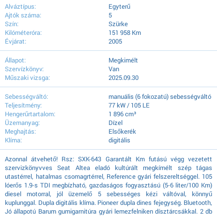
Alváztípus:
Egyterű
Ajtók száma:
5
Szín:
Szürke
Kilóméteróra:
151 958 Km
Évjárat:
2005
Állapot:
Megkimélt
Szervízkönyv:
Van
Műszaki vizsga:
2025.09.30
Sebességváltó:
manuális (6 fokozatú) sebességváltó
Teljesítmény:
77 kW / 105 LE
Hengerűrtartalom:
1 896 cm³
Üzemanyag:
Dízel
Meghajtás:
Elsőkerék
Klíma:
digitális
Azonnal átvehető! Rsz: SXK-643 Garantált Km futású végg vezetett
szervizkönyvves Seat Altea eladó kultúrált megkímélt szép tágas
utastérrel, hatalmas csomagrtérrel, Reference gyári felszereltséggel. 105
lóerős 1.9-s TDI megbízható, gazdaságos fogyasztású (5-6 liter/100 Km)
diesel motorral, jól üzemelő 5 sebességes kézi váltóval, könnyű
kuplunggal. Dupla digitális klíma. Pioneer dupla dines fejegység. Bluetooth,
Jó állapotú Barum gumigarnitúra gyári lemezfelniken dísztárcsákkal. 2 db