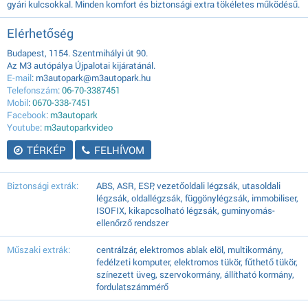
gyári kulcsokkal. Minden komfort és biztonsági extra tökéletes működésű.
Elérhetőség
Budapest, 1154. Szentmihályi út 90.
Az M3 autópálya Újpalotai kijáratánál.
E-mail
: m3autopark@m3autopark.hu
Telefonszám
:
06-70-3387451
Mobil
:
0670-338-7451
Facebook
:
m3autopark
Youtube
:
m3autoparkvideo
TÉRKÉP
FELHÍVOM
Biztonsági extrák:
ABS, ASR, ESP, vezetőoldali légzsák, utasoldali
légzsák, oldallégzsák, függönylégzsák, immobiliser,
ISOFIX, kikapcsolható légzsák, guminyomás-
ellenőrző rendszer
Műszaki extrák:
centrálzár, elektromos ablak elöl, multikormány,
fedélzeti komputer, elektromos tükör, fűthető tükör,
színezett üveg, szervokormány, állítható kormány,
fordulatszámmérő