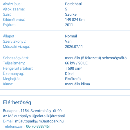
Alváztípus:
Ferdehátú
Ajtók száma:
5
Szín:
Szürke
Kilóméteróra:
149 824 Km
Évjárat:
2011
Állapot:
Normál
Szervízkönyv:
Van
Műszaki vizsga:
2026.07.11
Sebességváltó:
manuális (5 fokozatú) sebességváltó
Teljesítmény:
66 kW / 90 LE
Hengerűrtartalom:
1 598 cm³
Üzemanyag:
Dízel
Meghajtás:
Elsőkerék
Klíma:
manuális klíma
Elérhetőség
Budapest, 1154. Szentmihályi út 90.
Az M3 autópálya Újpalotai kijáratánál.
E-mail
: m3autopark@m3autopark.hu
Telefonszám
:
06-70-3387451