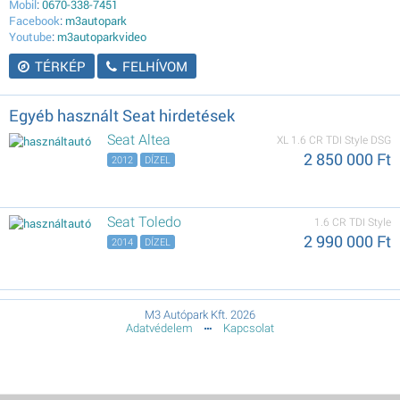
Mobil
:
0670-338-7451
Facebook
:
m3autopark
Youtube
:
m3autoparkvideo
TÉRKÉP
FELHÍVOM
Egyéb használt Seat hirdetések
Seat Altea
XL 1.6 CR TDI Style DSG
2 850 000 Ft
2012
DÍZEL
Seat Toledo
1.6 CR TDI Style
2 990 000 Ft
2014
DÍZEL
M3 Autópark Kft. 2026
Adatvédelem
Kapcsolat