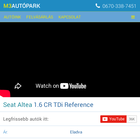
M3
AUTÓPARK
0670-338-7451
AUTÓINK
FELVÁSÁRLÁS
KAPCSOLAT
Seat Altea
1.6 CR TDi Reference
Legfrissebb autók itt:
Ár:
Eladva