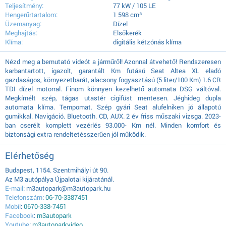
Teljesítmény:
77 kW / 105 LE
Hengerűrtartalom:
1 598 cm³
Üzemanyag:
Dízel
Meghajtás:
Elsőkerék
Klíma:
digitális kétzónás klíma
Nézd meg a bemutató videót a járműről! Azonnal átvehető! Rendszeresen
karbantartott, igazolt, garantált Km futású Seat Altea XL eladó
gazdaságos, környezetbarát, alacsony fogyasztású (5 liter/100 Km) 1.6 CR
TDI dízel motorral. Finom könnyen kezelhető automata DSG váltóval.
Megkímélt szép, tágas utastér cigifüst mentesen. Jéghideg dupla
automata klíma. Tempomat. Szép gyári Seat alufelniken jó állapotú
gumikkal. Navigáció. Bluetooth. CD, AUX. 2 év friss műszaki vizsga. 2023-
ban cserélt komplett vezérlés 93.000- Km nél. Minden komfort és
biztonsági extra rendeltetésszerűen jól működik.
Elérhetőség
Budapest, 1154. Szentmihályi út 90.
Az M3 autópálya Újpalotai kijáratánál.
E-mail
: m3autopark@m3autopark.hu
Telefonszám
:
06-70-3387451
Mobil
:
0670-338-7451
Facebook
:
m3autopark
Youtube
:
m3autoparkvideo