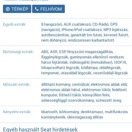
TÉRKÉP
FELHÍVOM
Egyéb extrák:
8 hangszóró, AUX csatlakozó, CD-Rádió, GPS
(navigáció), iPhone/iPod csatlakozó, MP3 lejátszás,
autóbeszámítás, garantált km futás, keveset futott,
nem dohányzó, rendszeresen karbantartott
Biztonsági extrák:
ABS, ASR, ESP, fényszóró magasságállítás,
függönylégzsák, guminyomás-ellenőrző rendszer,
hátsó fejtámlák, indításgátló (immobiliser), ISOFIX,
kikapcsolható légzsák, ködlámpa, oldallégzsák,
tempomat, utasoldali légzsák, vezetőoldali légzsák
Műszaki extrák:
állítható kormány, centrálzár, elektromos ablak elöl,
elektromos ablak hátul, elektromos tükör, fedélzeti
komputer, fűthető tükör, könnyűfém felni,
sebességfüggő szervókormány, színezett üveg
Kényelmi extrák:
bluetooth, bőrkormány, deréktámasz, multifunkciós
kormánykerék, ülésmagasság állítás
Egyéb használt Seat hirdetések