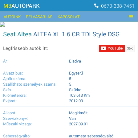
M3
AUTÓPARK
0670-338-7451
AUTÓINK
FELVÁSÁRLÁS
KAPCSOLAT
Seat Altea
ALTEA XL 1.6 CR TDI Style DSG
Legfrissebb autók itt:
Ár:
Eladva
Alváztípus:
Egyterű
Ajtók száma:
5
Szállíthato személyek száma:
5
Szín:
Szürke
Kilóméteróra:
103 613 Km
Évjárat:
2012.03
Állapot:
Megkimélt
Szervízkönyv:
Van
Műszaki vizsga:
2027.09.01
Sebességváltó:
automata sebességváltó