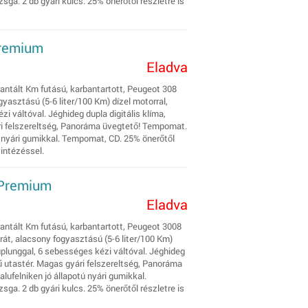
ga. 2 db gyári kulcs. 25% önerőtől részletre is
Premium
Eladva
rantált Km futású, karbantartott, Peugeot 308
asztású (5-6 liter/100 Km) dízel motorral,
 váltóval. Jéghideg dupla digitális klíma,
i felszereltség, Panoráma üvegtető! Tempomat.
ú nyári gumikkal. Tempomat, CD. 25% önerőtől
yintézéssel.
 Premium
Eladva
arantált Km futású, karbantartott, Peugeot 3008
át, alacsony fogyasztású (5-6 liter/100 Km)
plunggal, 6 sebességes kézi váltóval. Jéghideg
ű utastér. Magas gyári felszereltség, Panoráma
ufelniken jó állapotú nyári gumikkal.
ga. 2 db gyári kulcs. 25% önerőtől részletre is