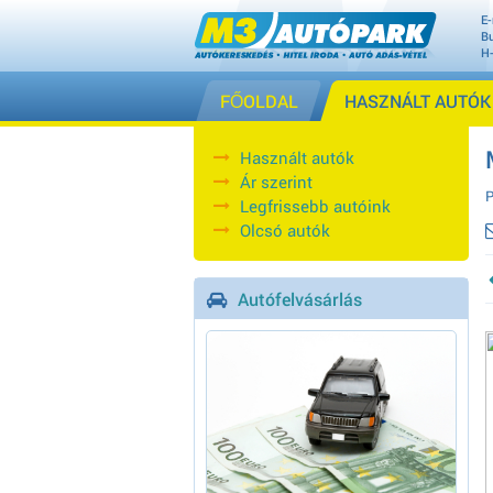
E-
Bu
H
FŐOLDAL
HASZNÁLT AUTÓK
Használt autók
Ár szerint
P
Legfrissebb autóink
Olcsó autók
Autófelvásárlás