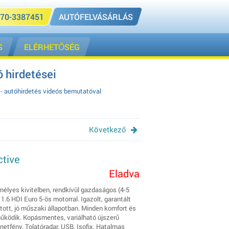
70-3387451
AUTÓFELVÁSÁRLÁS
S
ELÉRHETŐSÉG
 hirdetései
- autóhirdetés videós bemutatóval
Következő
ctive
Eladva
mélyes kivitelben, rendkívül gazdaságos (4-5
.6 HDI Euro 5-ös motorral. Igazolt, garantált
tott, jó műszaki állapotban. Minden komfort és
működik. Kopásmentes, variálható újszerű
enetfény. Tolatóradar. USB. Isofix. Hatalmas