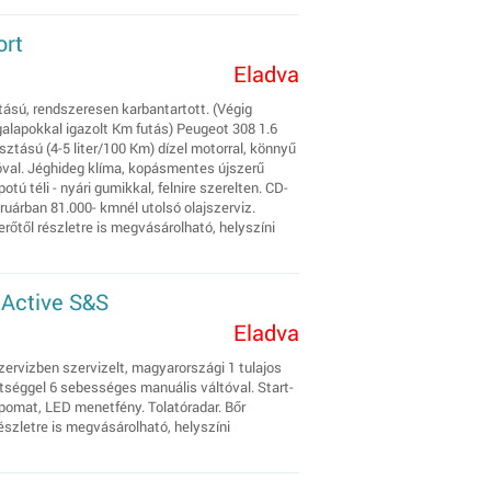
ort
Eladva
utású, rendszeresen karbantartott. (Végig
galapokkal igazolt Km futás) Peugeot 308 1.6
tású (4-5 liter/100 Km) dízel motorral, könnyű
óval. Jéghideg klíma, kopásmentes újszerű
otú téli - nyári gumikkal, felnire szerelten. CD-
bruárban 81.000- kmnél utolsó olajszerviz.
rőtől részletre is megvásárolható, helyszíni
 Active S&S
Eladva
ervizben szervizelt, magyarországi 1 tulajos
tséggel 6 sebességes manuális váltóval. Start-
pomat, LED menetfény. Tolatóradar. Bőr
észletre is megvásárolható, helyszíni