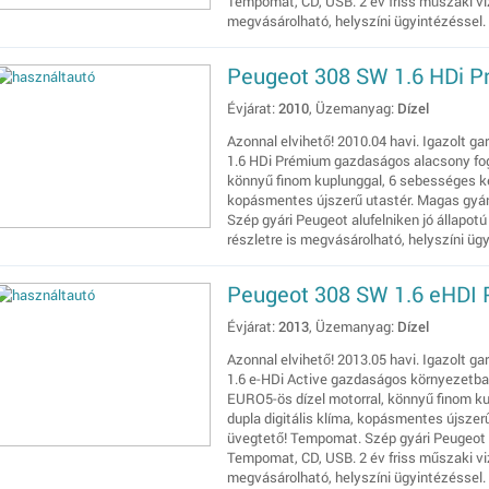
Tempomat, CD, USB. 2 év friss műszaki vizs
megvásárolható, helyszíni ügyintézéssel.
Peugeot 308 SW 1.6 HDi 
Évjárat:
2010
, Üzemanyag:
Dízel
Azonnal elvihető! 2010.04 havi. Igazolt ga
1.6 HDi Prémium gazdaságos alacsony fogy
könnyű finom kuplunggal, 6 sebességes kézi
kopásmentes újszerű utastér. Magas gyár
Szép gyári Peugeot alufelniken jó állapot
részletre is megvásárolható, helyszíni üg
Peugeot 308 SW 1.6 eHDI
Évjárat:
2013
, Üzemanyag:
Dízel
Azonnal elvihető! 2013.05 havi. Igazolt g
1.6 e-HDi Active gazdaságos környezetbar
EURO5-ös dízel motorral, könnyű finom ku
dupla digitális klíma, kopásmentes újszer
üvegtető! Tempomat. Szép gyári Peugeot al
Tempomat, CD, USB. 2 év friss műszaki vizs
megvásárolható, helyszíni ügyintézéssel.