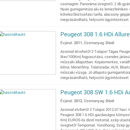
csomagtér. Panoráma üvegtető. 2 db gyári 
Nyári gumigarnitúra alu és lemezfelniken
kötelezőbiztosítási tarifa, alacsony gépjá
megvásárolható, helyszíni ügyintézéssel.
Peugeot 308 1.6 HDi Allure
Évjárat:
2011
, Üzemanyag:
Dízel
Azonnal átvehető! 2 Tulajos! Tágas Peuge
liter/100Km) fogyasztású, csendes járású 1
műszaki állapotban. Kopásmentes, variálha
klíma. Menetfény. Tolatóradar. AUX, Blueto
műszaki vizsga. Jó állapotú gumigarnitúra 
megvásárolható, helyszíni ügyintézéssel.
Peugeot 308 SW 1.6 HDi A
Évjárat:
2012
, Üzemanyag:
Dízel
Azonnal elvihető! 2 Tulajos 2012.07 havi. 
Peugeot 308 1.6 HDi gazdaságos környezet
Km) EURO5-ös dízel motorral, szép utasté
üvegtető! Tempomat. Vonóhorog. Szép gyár