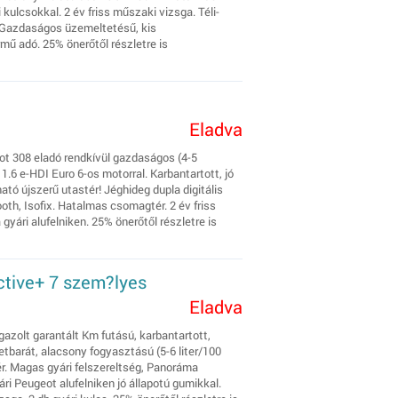
kulcsokkal. 2 év friss műszaki vizsga. Téli-
. Gazdaságos üzemeltetésű, kis
rmű adó. 25% önerőtől részletre is
Eladva
ot 308 eladó rendkívül gazdaságos (4-5
.6 e-HDI Euro 6-os motorral. Karbantartott, jó
tó újszerű utastér! Jéghideg dupla digitális
oth, Isofix. Hatalmas csomagtér. 2 év friss
gyári alufelniken. 25% önerőtől részletre is
ctive+ 7 szem?lyes
Eladva
Igazolt garantált Km futású, karbantartott,
barát, alacsony fogyasztású (5-6 liter/100
r. Magas gyári felszereltség, Panoráma
i Peugeot alufelniken jó állapotú gumikkal.