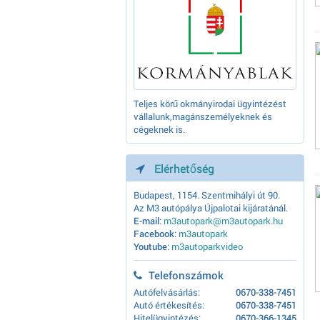
Teljes körű okmányirodai ügyintézést
vállalunk,magánszemélyeknek és
cégeknek is.
Elérhetőség
Budapest, 1154. Szentmihályi út 90.
Az M3 autópálya Újpalotai kijáratánál.
E-mail
:
m3autopark@m3autopark.hu
Facebook
:
m3autopark
Youtube
:
m3autoparkvideo
Telefonszámok
Autófelvásárlás:
0670-338-7451
Autó értékesítés:
0670-338-7451
Hitelügyintézés:
0670-366-1345