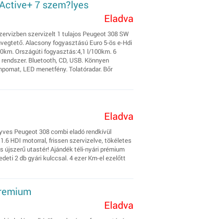
Active+ 7 szem?lyes
Eladva
zervizben szervizelt 1 tulajos Peugeot 308 SW
üvegtető. Alacsony fogyasztású Euro 5-ös e-Hdi
100km. Országúti fogyasztás:4,1 l/100km. 6
 rendszer. Bluetooth, CD, USB. Könnyen
mpomat, LED menetfény. Tolatóradar. Bőr
Eladva
yves Peugeot 308 combi eladó rendkívül
6 HDI motorral, frissen szervizelve, tökéletes
 újszerű utastér! Ajándék téli-nyári prémium
deti 2 db gyári kulccsal. 4 ezer Km-el ezelőtt
Premium
Eladva