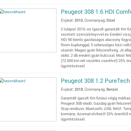
Peugeot 308 1.6 HDI Comf
Évjárat:
2010
, Üzemanyag:
Dízel
2 tulajos! 2010.-es Igazolt garantált Km f
vezetett szervizkönyvvel és Eredeti vizs
HDi 90 lóerős gazdaságos alacsony fogyasz
finom kuplunggal, 5 sebességes kézi vált
utastér. Magas gyári felszereltség, Jó állap
rádió. 2 db eredeti gyári kulccsal. Most fe
(72.000 km nél vezérlés cserélve!) 25% öne
ügyintézéssel.
Peugeot 308 1.2 PureTech
Évjárat:
2018
, Üzemanyag:
Benzin
Garantált igazolt Km futású végig márkasz
Peugeot 308 eladó. Gazdag gyári felszerel
Stop rendszer. Bluetooth, USB, NAVI. Tem
kormány. Azonnal elvihető! 20% önerőtől r
ügyintézéssel.