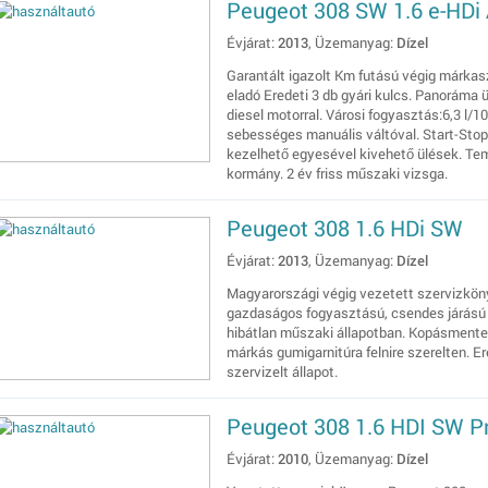
Peugeot 308 SW 1.6 e-HDi 
Évjárat:
2013
, Üzemanyag:
Dízel
Garantált igazolt Km futású végig márkas
eladó Eredeti 3 db gyári kulcs. Panoráma 
diesel motorral. Városi fogyasztás:6,3 l/
sebességes manuális váltóval. Start-Stop
kezelhető egyesével kivehető ülések. Te
kormány. 2 év friss műszaki vizsga.
Peugeot 308 1.6 HDi SW
Évjárat:
2013
, Üzemanyag:
Dízel
Magyarországi végig vezetett szervizkön
gazdaságos fogyasztású, csendes járású 1.
hibátlan műszaki állapotban. Kopásmentes
márkás gumigarnitúra felnire szerelten. Ere
szervizelt állapot.
Peugeot 308 1.6 HDI SW 
Évjárat:
2010
, Üzemanyag:
Dízel