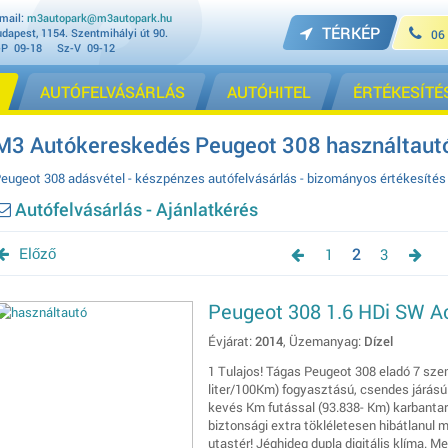
mail:
m3autopark@m3autopark.hu
TÉRKÉP
dapest, 1154. Szentmihályi út 90.
06
-P 09-18 Sz-V 09-12
AUTÓFELVÁSÁRLÁS
AUTÓHITEL
ÉRTÉKESÍTÉ
M3 Autókereskedés Peugeot 308 használtautó
eugeot 308 adásvétel - készpénzes autófelvásárlás - bizományos értékesítés 
Autófelvásárlás - Ajánlatkérés
Előző
2
1
3
Peugeot 308 1.6 HDi SW A
Évjárat:
2014
, Üzemanyag:
Dízel
1 Tulajos! Tágas Peugeot 308 eladó 7 sze
liter/100Km) fogyasztású, csendes járású 1
kevés Km futással (93.838- Km) karbantar
biztonsági extra tökléletesen hibátlanul 
utastér! Jéghideg dupla digitális klíma. M