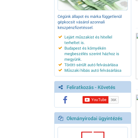
Cégünk állapot és márka függetlenül
gépkocsit vásárol azonnali
készpénzfizetéssel.
Lejárt műszakist és hitellel
terheltet is
.
Budapest és környékén
megbeszélés szerint házhoz is
megyünk
.
Törött-sérült autó felvásárlása
Műszaki hibás autó felvásárlása
Feliratkozás - Követés
Okmányirodai ügyintézés